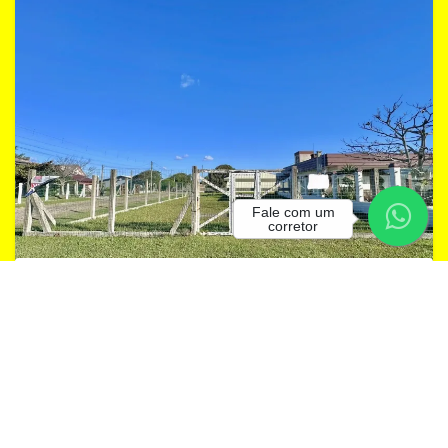
Fale com um
corretor
T303 Lote único no bairro Nordeste próximo ao
mar de esquina!
Imbé, Nordeste
R$ 250.000
CONHEÇA TAMBÉM
Adicionar Favoritos