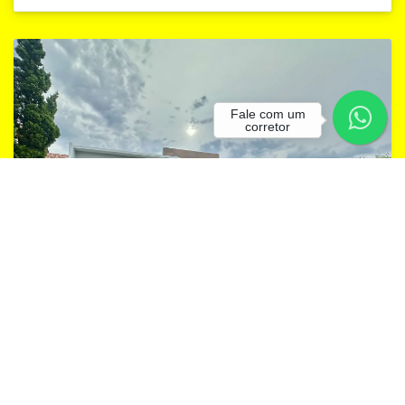
Fale com um
corretor
CH12 Imóvel reformado à poucos metros do mar!
Imbé, Harmonia
R$ 572.000